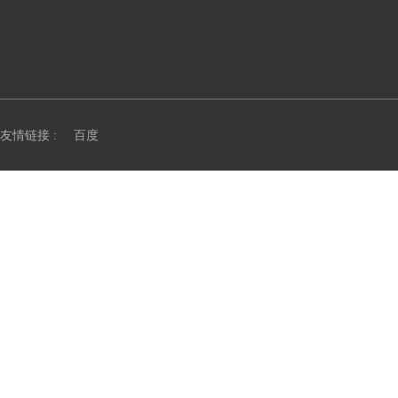
友情链接 :
百度