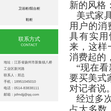
新的风格
卫浴柜/阳台柜
美式家
鞋柜
用户的消
具有实用
联系方式
来，这样
CONTACT
消费起的
地址：江苏省扬州市新集镇八桥
“现在
工业区新河路
要买美式
联系人：郑总
手机：18951045010
对记者说
电话：0514-83838111
邮箱：jsfmdjj@qq.com
经过多
占大多数