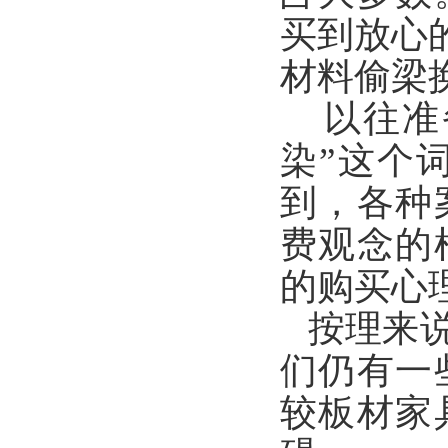
买到放心
材料偷梁
以往准备
染”这个
到，各种
费观念的
的购买心
按理来
们仍有一
较板材家