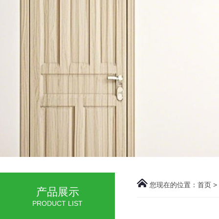
您现在的位置：
首页
>
产品展示
PRODUCT LIST