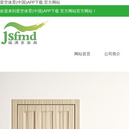
星空体育(中国)APP下载 官方网站
欢迎来到星空体育(中国)APP下载 官方网站官方网站！
网站首页
公司简介