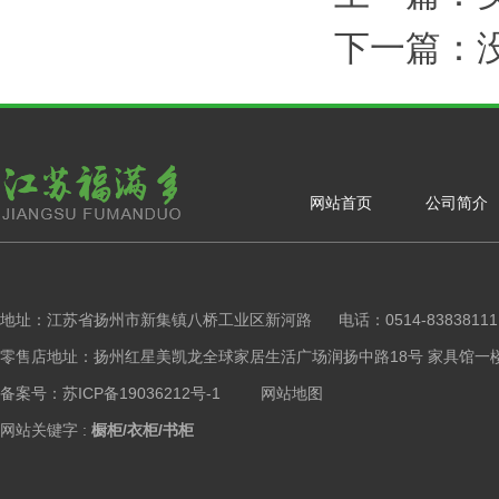
下一篇：没
网站首页
公司简介
地址：江苏省扬州市新集镇八桥工业区新河路 电话：0514-83838111 手
零售店地址：扬州红星美凯龙全球家居生活广场润扬中路18号 家具馆一楼橱柜区 Copy
备案号：苏ICP备19036212号-1
网站地图
网站关键字 :
橱柜/衣柜/书柜