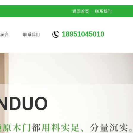
返回首页
|
联系我们
18951045010
线留言
联系我们