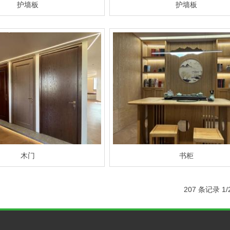
护墙板
护墙板
木门
书柜
207 条记录 1/