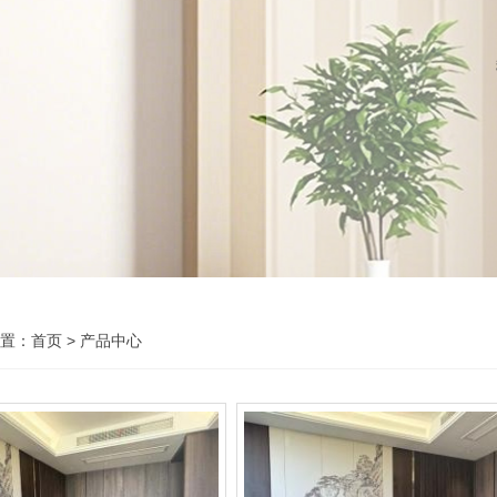
置：
首页
>
产品中心