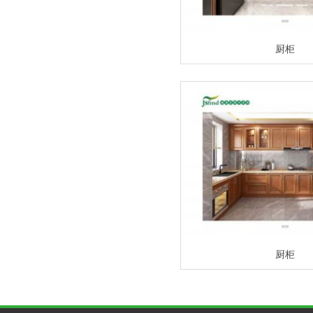
厨柜
厨柜