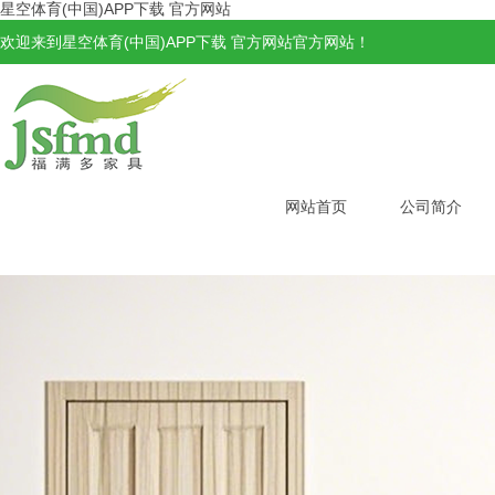
星空体育(中国)APP下载 官方网站
欢迎来到星空体育(中国)APP下载 官方网站官方网站！
网站首页
公司简介