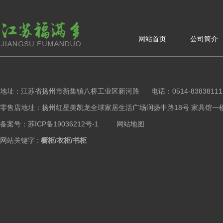
网站首页
公司简介
地址：江苏省扬州市新集镇八桥工业区新河路 电话：0514-83838111 手
零售店地址：扬州红星美凯龙全球家居生活广场润扬中路18号 家具馆一楼橱柜区 Copy
备案号：苏ICP备19036212号-1
网站地图
网站关键字 :
橱柜/衣柜/书柜