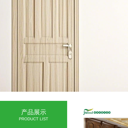
产品展示
PRODUCT LIST