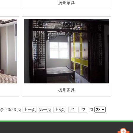
扬州家具
扬州家具
录 23/23 页
上一页
第一页
上5页
21
22
23