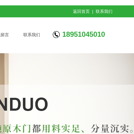
返回首页
|
联系我们
18951045010
线留言
联系我们