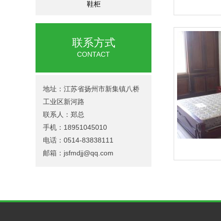
鞋柜
联系方式
CONTACT
地址：江苏省扬州市新集镇八桥
工业区新河路
联系人：郑总
手机：18951045010
电话：0514-83838111
邮箱：jsfmdjj@qq.com