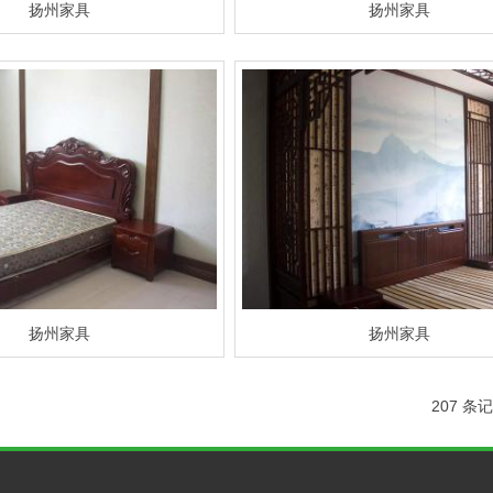
扬州家具
扬州家具
扬州家具
扬州家具
207 条记