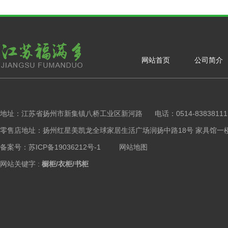
网站首页
公司简介
地址：江苏省扬州市新集镇八桥工业区新河路 电话：0514-83838111 手
零售店地址：扬州红星美凯龙全球家居生活广场润扬中路18号 家具馆一楼橱柜区 Copy
备案号：苏ICP备19036212号-1
网站地图
网站关键字 :
橱柜/衣柜/书柜