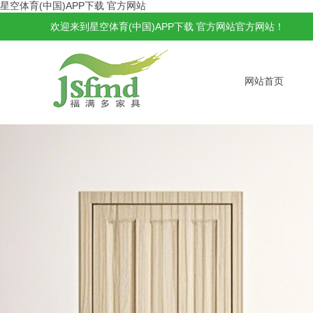
星空体育(中国)APP下载 官方网站
欢迎来到星空体育(中国)APP下载 官方网站官方网站！
网站首页