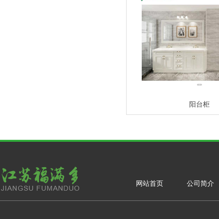
阳台柜
网站首页
公司简介