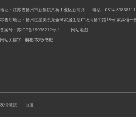
地址：江苏省扬州市新集镇八桥工业区新河路 电话：0514-83838111 手
零售店地址：扬州红星美凯龙全球家居生活广场润扬中路18号 家具馆一楼橱柜区 Copy
备案号：苏ICP备19036212号-1
网站地图
网站关键字 :
橱柜/衣柜/书柜
友情链接 :
百度