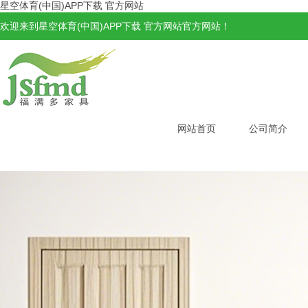
星空体育(中国)APP下载 官方网站
欢迎来到星空体育(中国)APP下载 官方网站官方网站！
网站首页
公司简介