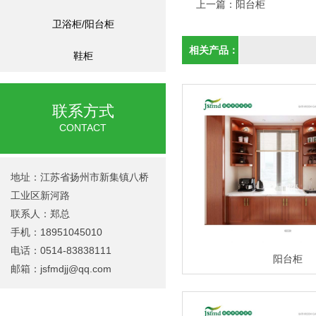
上一篇：
阳台柜
卫浴柜/阳台柜
相关产品：
鞋柜
联系方式
CONTACT
地址：江苏省扬州市新集镇八桥
工业区新河路
联系人：郑总
手机：18951045010
电话：0514-83838111
阳台柜
邮箱：jsfmdjj@qq.com