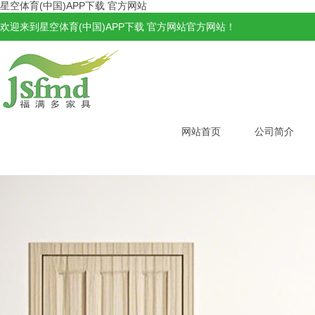
星空体育(中国)APP下载 官方网站
欢迎来到星空体育(中国)APP下载 官方网站官方网站！
网站首页
公司简介