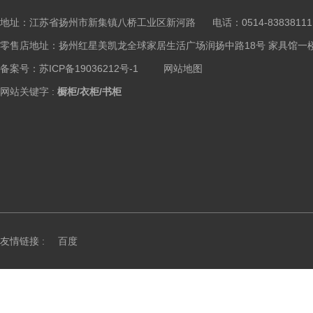
地址：江苏省扬州市新集镇八桥工业区新河路 电话：0514-83838111 手
零售店地址：扬州红星美凯龙全球家居生活广场润扬中路18号 家具馆一楼橱柜区 Copy
备案号：苏ICP备19036212号-1
网站地图
网站关键字 :
橱柜/衣柜/书柜
友情链接 :
百度