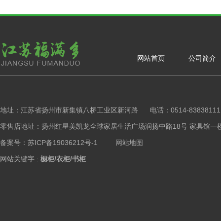
网站首页
公司简介
地址：江苏省扬州市新集镇八桥工业区新河路 电话：0514-83838111 手
零售店地址：扬州红星美凯龙全球家居生活广场润扬中路18号 家具馆一楼橱柜区 Copy
备案号：苏ICP备19036212号-1
网站地图
网站关键字 :
橱柜/衣柜/书柜