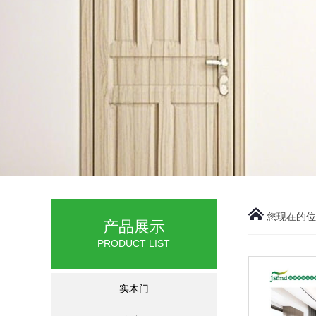
您现在的位
产品展示
PRODUCT LIST
实木门