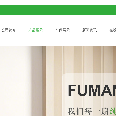
公司简介
产品展示
车间展示
新闻资讯
在