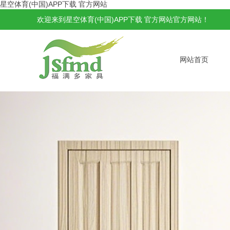
星空体育(中国)APP下载 官方网站
欢迎来到星空体育(中国)APP下载 官方网站官方网站！
网站首页